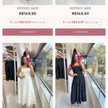
VESTIDO JADE
VESTIDO JADE
R$149,90
R$149,90
3
x de
R$49,97
sem juros
3
x de
R$49,97
sem juros
COMPRAR
COMPRAR