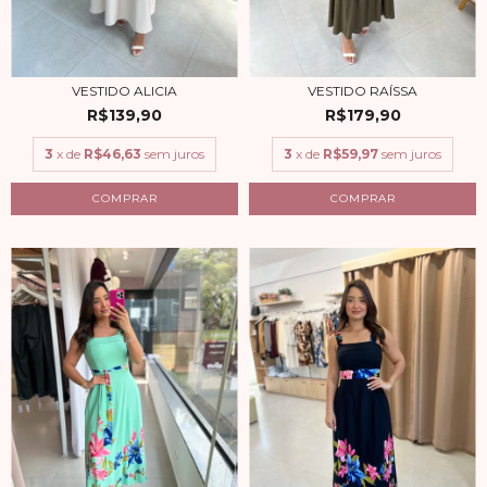
VESTIDO ALICIA
VESTIDO RAÍSSA
R$139,90
R$179,90
3
x de
R$46,63
sem juros
3
x de
R$59,97
sem juros
COMPRAR
COMPRAR