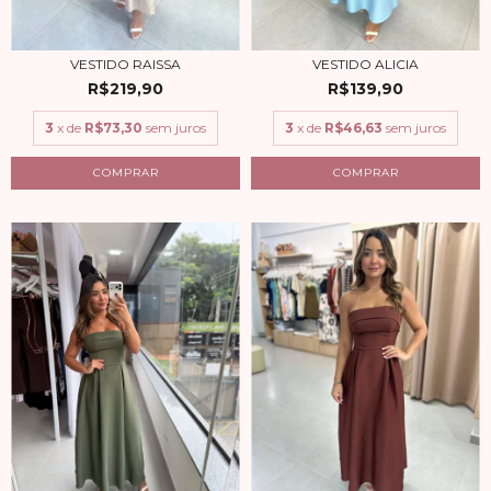
VESTIDO RAISSA
VESTIDO ALICIA
R$219,90
R$139,90
3
x de
R$73,30
sem juros
3
x de
R$46,63
sem juros
COMPRAR
COMPRAR