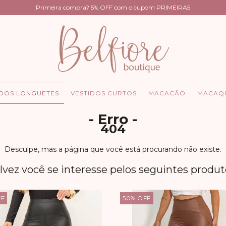
Primeira compra? 5% OFF com o cupom PRIMEIRA5
IDOS LONGUETES
VESTIDOS CURTOS
MACACÃO
MACAQ
- Erro -
404
Desculpe, mas a página que você está procurando não existe.
lvez você se interesse pelos seguintes produt
FF
50
%
OFF