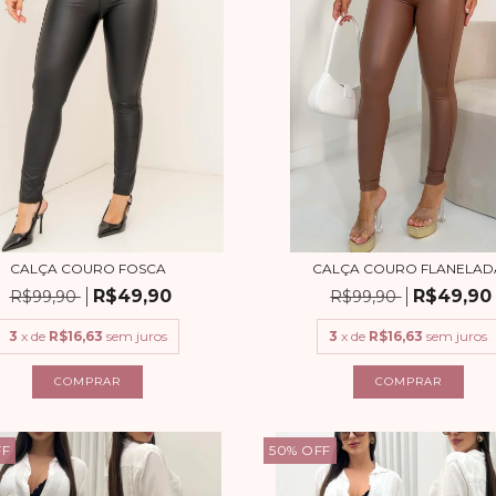
CALÇA COURO FOSCA
CALÇA COURO FLANELAD
R$49,90
R$49,90
R$99,90
R$99,90
3
x de
R$16,63
sem juros
3
x de
R$16,63
sem juros
COMPRAR
COMPRAR
FF
50
%
OFF