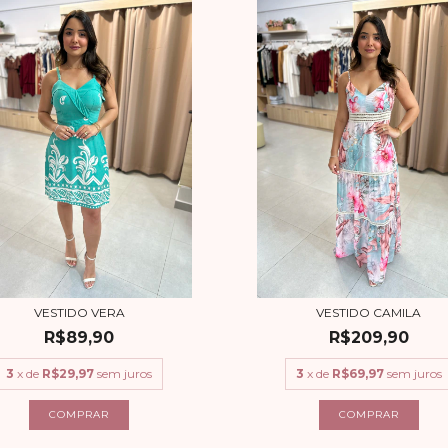
VESTIDO VERA
VESTIDO CAMILA
R$89,90
R$209,90
3
x de
R$29,97
sem juros
3
x de
R$69,97
sem juros
COMPRAR
COMPRAR