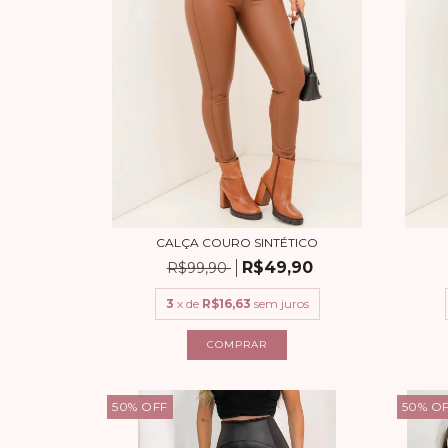
CALÇA COURO SINTÉTICO
R$49,90
R$99,90
3
x de
R$16,63
sem juros
COMPRAR
50
%
OFF
50
%
O