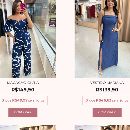
MACACÃO CINTIA
VESTIDO MARIANA
R$149,90
R$139,90
3
x de
R$49,97
sem juros
3
x de
R$46,63
sem juros
COMPRAR
COMPRAR