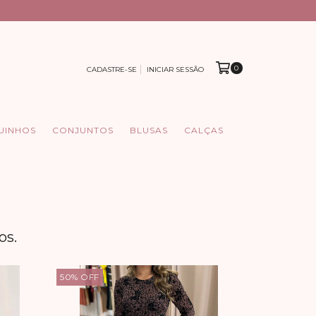
0
CADASTRE-SE
INICIAR SESSÃO
UINHOS
CONJUNTOS
BLUSAS
CALÇAS
os.
50
%
OFF