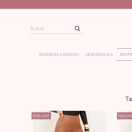
VESTIDOS LONGOS
VESTIDOS GG
VEST
Ta
50
%
OFF
50
%
O