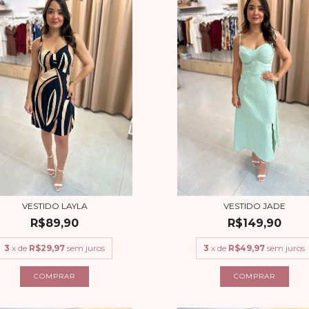
VESTIDO LAYLA
VESTIDO JADE
R$89,90
R$149,90
3
x de
R$29,97
sem juros
3
x de
R$49,97
sem juros
COMPRAR
COMPRAR