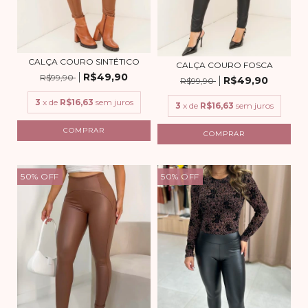
CALÇA COURO SINTÉTICO
CALÇA COURO FOSCA
R$49,90
R$99,90
R$49,90
R$99,90
3
x de
R$16,63
sem juros
3
x de
R$16,63
sem juros
COMPRAR
COMPRAR
50
%
OFF
50
%
OFF