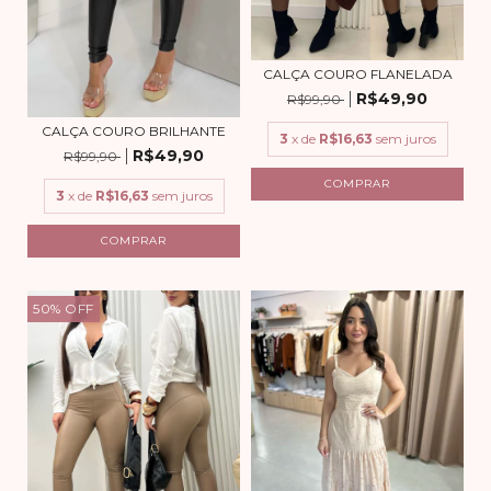
CALÇA COURO FLANELADA
R$49,90
R$99,90
CALÇA COURO BRILHANTE
3
x de
R$16,63
sem juros
R$49,90
R$99,90
COMPRAR
3
x de
R$16,63
sem juros
COMPRAR
50
%
OFF