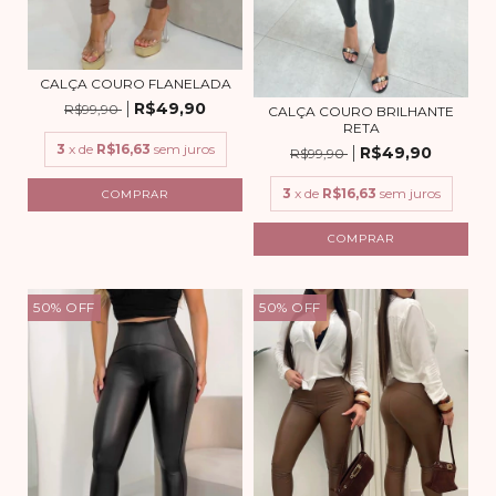
CALÇA COURO FLANELADA
R$49,90
R$99,90
CALÇA COURO BRILHANTE
RETA
3
x de
R$16,63
sem juros
R$49,90
R$99,90
3
x de
R$16,63
sem juros
COMPRAR
COMPRAR
50
%
OFF
50
%
OFF