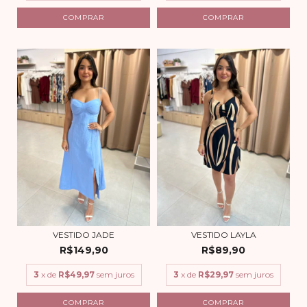
COMPRAR
COMPRAR
VESTIDO JADE
VESTIDO LAYLA
R$149,90
R$89,90
3
x de
R$49,97
sem juros
3
x de
R$29,97
sem juros
COMPRAR
COMPRAR