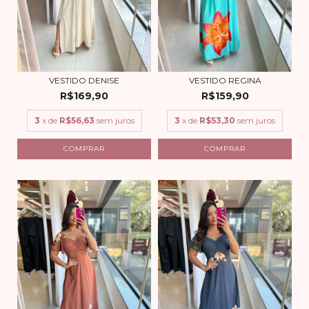
VESTIDO DENISE
VESTIDO REGINA
R$169,90
R$159,90
3
x de
R$56,63
sem juros
3
x de
R$53,30
sem juros
COMPRAR
COMPRAR