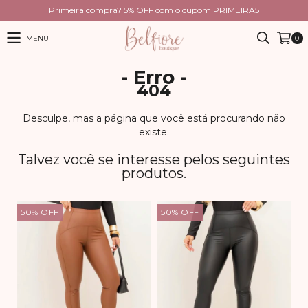
Primeira compra? 5% OFF com o cupom PRIMEIRA5
MENU
0
- Erro -
404
Desculpe, mas a página que você está procurando não
existe.
Talvez você se interesse pelos seguintes
produtos.
50
%
OFF
50
%
OFF