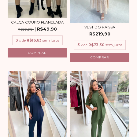
CALÇA COURO FLANELADA
VESTIDO RAISSA
R$49,90
R$99,90
R$219,90
3
x de
R$16,63
sem juros
3
x de
R$73,30
sem juros
COMPRAR
COMPRAR