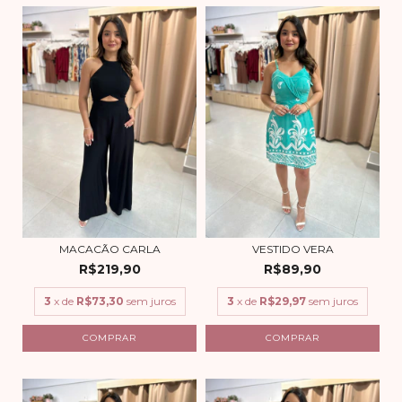
MACACÃO CARLA
VESTIDO VERA
R$219,90
R$89,90
3
x de
R$73,30
sem juros
3
x de
R$29,97
sem juros
COMPRAR
COMPRAR