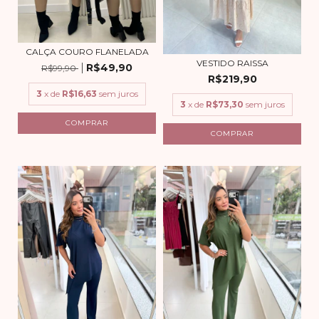
CALÇA COURO FLANELADA
VESTIDO RAISSA
R$49,90
R$99,90
R$219,90
3
x de
R$16,63
sem juros
3
x de
R$73,30
sem juros
COMPRAR
COMPRAR