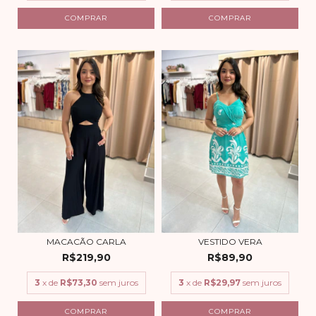
COMPRAR
COMPRAR
MACACÃO CARLA
VESTIDO VERA
R$219,90
R$89,90
3
x de
R$73,30
sem juros
3
x de
R$29,97
sem juros
COMPRAR
COMPRAR