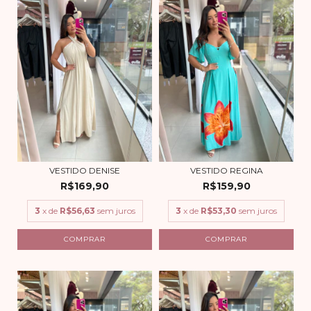
VESTIDO DENISE
VESTIDO REGINA
R$169,90
R$159,90
3
x de
R$56,63
sem juros
3
x de
R$53,30
sem juros
COMPRAR
COMPRAR