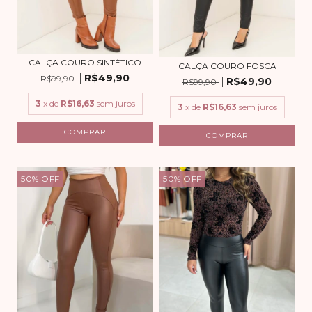
CALÇA COURO SINTÉTICO
CALÇA COURO FOSCA
R$49,90
R$99,90
R$49,90
R$99,90
3
x de
R$16,63
sem juros
3
x de
R$16,63
sem juros
COMPRAR
COMPRAR
50
%
OFF
50
%
OFF