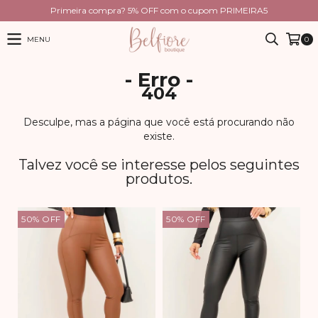
Primeira compra? 5% OFF com o cupom PRIMEIRA5
MENU
0
- Erro -
404
Desculpe, mas a página que você está procurando não
existe.
Talvez você se interesse pelos seguintes
produtos.
50
%
OFF
50
%
OFF