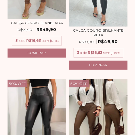
CALÇA COURO FLANELADA
R$49,90
R$99,90
CALÇA COURO BRILHANTE
RETA
3
x de
R$16,63
sem juros
R$49,90
R$99,90
3
x de
R$16,63
sem juros
COMPRAR
COMPRAR
50
%
OFF
50
%
OFF