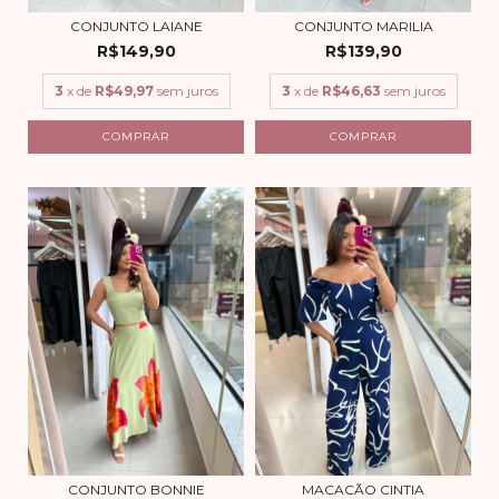
CONJUNTO LAIANE
CONJUNTO MARILIA
R$149,90
R$139,90
3
x de
R$49,97
sem juros
3
x de
R$46,63
sem juros
COMPRAR
COMPRAR
CONJUNTO BONNIE
MACACÃO CINTIA