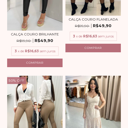
CALÇA COURO FLANELADA
R$49,90
R$99,90
CALÇA COURO BRILHANTE
3
x de
R$16,63
sem juros
R$49,90
R$99,90
COMPRAR
3
x de
R$16,63
sem juros
COMPRAR
50
%
OFF