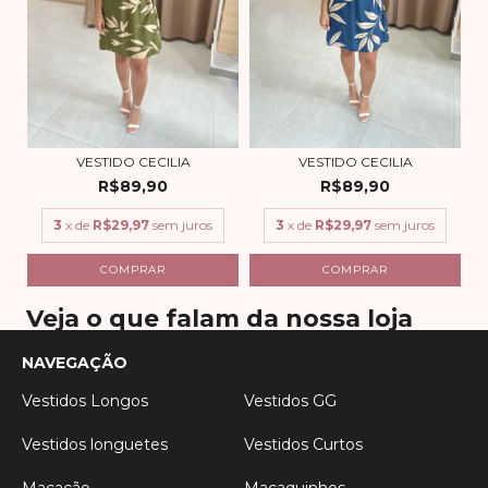
VESTIDO CECILIA
VESTIDO CECILIA
R$89,90
R$89,90
3
x de
R$29,97
sem juros
3
x de
R$29,97
sem juros
COMPRAR
COMPRAR
Veja o que falam da nossa loja
NAVEGAÇÃO
Vestidos Longos
Vestidos GG
Vestidos longuetes
Vestidos Curtos
Macacão
Macaquinhos