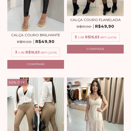
CALÇA COURO FLANELADA
R$49,90
R$99,90
CALÇA COURO BRILHANTE
3
x de
R$16,63
sem juros
R$49,90
R$99,90
COMPRAR
3
x de
R$16,63
sem juros
COMPRAR
50
%
OFF