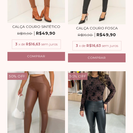
CALÇA COURO SINTÉTICO
CALÇA COURO FOSCA
R$49,90
R$99,90
R$49,90
R$99,90
3
x de
R$16,63
sem juros
3
x de
R$16,63
sem juros
COMPRAR
COMPRAR
50
%
OFF
50
%
OFF