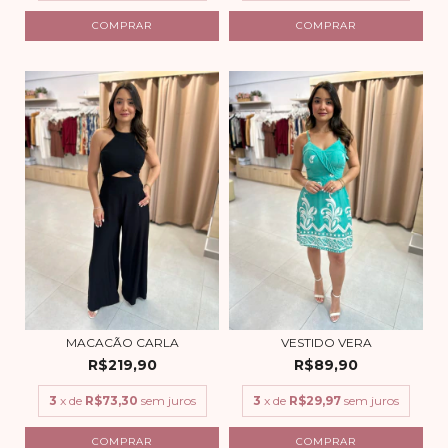
COMPRAR
COMPRAR
MACACÃO CARLA
VESTIDO VERA
R$219,90
R$89,90
3
x de
R$73,30
sem juros
3
x de
R$29,97
sem juros
COMPRAR
COMPRAR