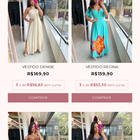
VESTIDO DENISE
VESTIDO REGINA
R$169,90
R$159,90
3
x de
R$56,63
sem juros
3
x de
R$53,30
sem juros
COMPRAR
COMPRAR