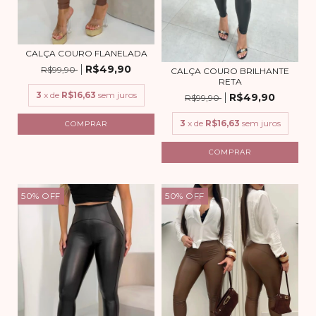
CALÇA COURO FLANELADA
R$49,90
R$99,90
CALÇA COURO BRILHANTE
RETA
3
x de
R$16,63
sem juros
R$49,90
R$99,90
3
x de
R$16,63
sem juros
COMPRAR
COMPRAR
50
%
OFF
50
%
OFF