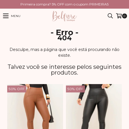
Primeira compra? 5% OFF com o cupom PRIMEIRA5
MENU
0
- Erro -
404
Desculpe, mas a página que você está procurando não
existe.
Talvez você se interesse pelos seguintes
produtos.
50
%
OFF
50
%
OFF