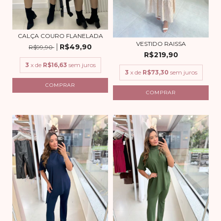
CALÇA COURO FLANELADA
VESTIDO RAISSA
R$49,90
R$99,90
R$219,90
3
x de
R$16,63
sem juros
3
x de
R$73,30
sem juros
COMPRAR
COMPRAR