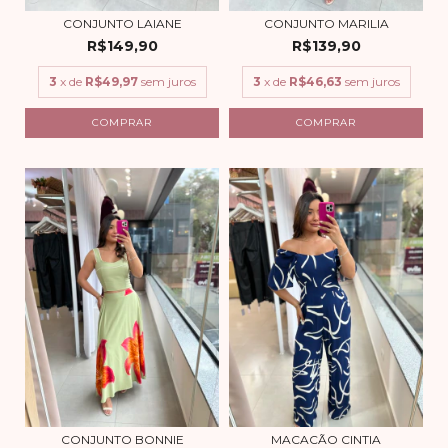
CONJUNTO LAIANE
CONJUNTO MARILIA
R$149,90
R$139,90
3
x de
R$49,97
sem juros
3
x de
R$46,63
sem juros
COMPRAR
COMPRAR
CONJUNTO BONNIE
MACACÃO CINTIA