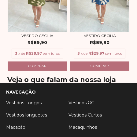
VESTIDO CECILIA
VESTIDO CECILIA
R$89,90
R$89,90
3
x de
R$29,97
sem juros
3
x de
R$29,97
sem juros
COMPRAR
COMPRAR
Veja o que falam da nossa loja
NAVEGAÇÃO
Vestidos Longos
Vestidos GG
Vestidos longuetes
Vestidos Curtos
Macacão
Macaquinhos